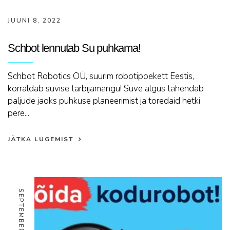
JUUNI 8, 2022
Schbot lennutab Su puhkama!
Schbot Robotics OÜ, suurim robotipoekett Eestis,
korraldab suvise tarbijamängu! Suve algus tähendab
paljude jaoks puhkuse planeerimist ja toredaid hetki
pere...
JÄTKA LUGEMIST
SEPTEMBER 14, 2021