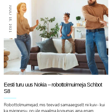
JUULI 15, 2021
Eesti turu uus Nokia – robottolmuimeja Schbot
S8
Robottolmuimejad, mis teevad samaaegselt nii kuiv- kui
ka märgpesu, on üle maailma kogumas aina enam