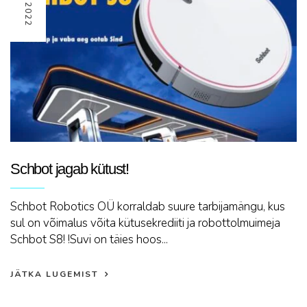
Schbot jagab kütust!
Schbot Robotics OÜ korraldab suure tarbijamängu, kus
sul on võimalus võita kütusekrediiti ja robottolmuimeja
Schbot S8! !Suvi on täies hoos...
JÄTKA LUGEMIST