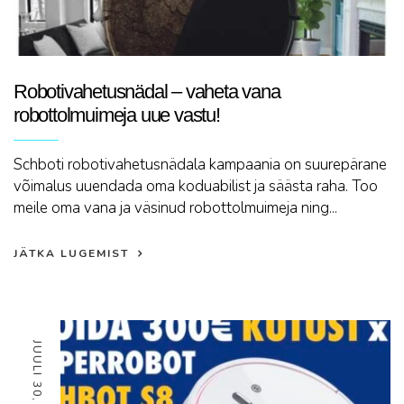
Robotivahetusnädal – vaheta vana
robottolmuimeja uue vastu!
Schboti robotivahetusnädala kampaania on suurepärane
võimalus uuendada oma koduabilist ja säästa raha. Too
meile oma vana ja väsinud robottolmuimeja ning...
JÄTKA LUGEMIST
JUULI 30, 2022