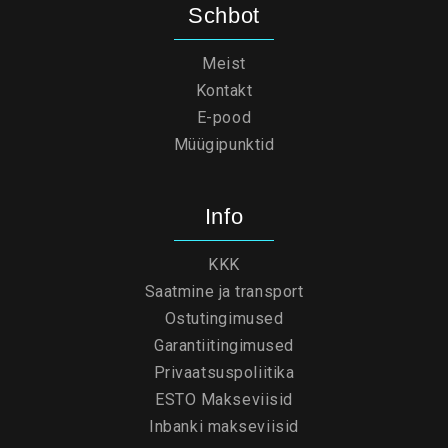
Schbot
Meist
Kontakt
E-pood
Müügipunktid
Info
KKK
Saatmine ja transport
Ostutingimused
Garantiitingimused
Privaatsuspoliitika
ESTO Makseviisid
Inbanki makseviisid