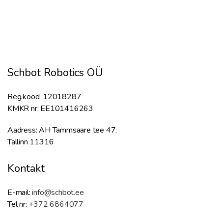
Schbot Robotics OÜ
Reg.kood: 12018287
KMKR nr: EE101416263
Aadress: AH Tammsaare tee 47,
Tallinn 11316
Kontakt
E-mail:
info@schbot.ee
Tel nr:
+372 6864077