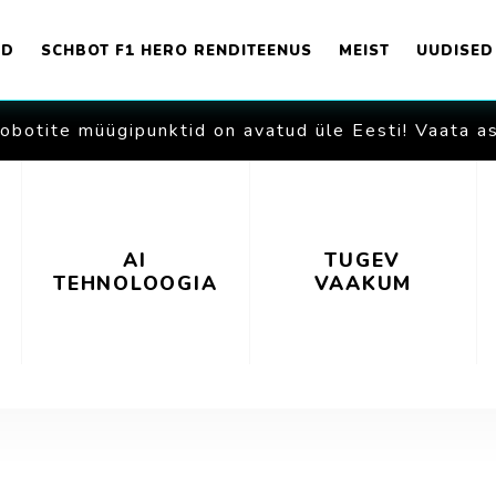
OD
SCHBOT F1 HERO RENDITEENUS
MEIST
UUDISED
obotite müügipunktid on avatud üle Eesti! Vaata a
AI
TUGEV
TEHNOLOOGIA
VAAKUM