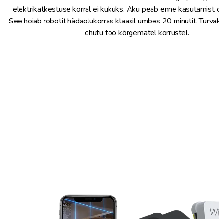
elektrikatkestuse korral ei kukuks. Aku peab enne kasutamist 
See hoiab robotit hädaolukorras klaasil umbes 20 minutit. Turvak
ohutu töö kõrgematel korrustel.