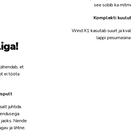
see sobib ka mitm
Komplekti kuulu
Wind X1 kasutab suurt ja kva
lappi pesumasinas
iga!
tähendab, et
t ei tööta
ispult
alt juhtida.
kendusega.
i jaoks. Nende
gav ja lihtne.