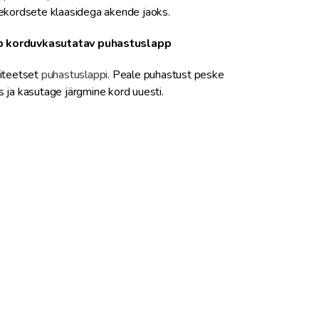
ekordsete klaasidega akende jaoks.
b korduvkasutatav puhastuslapp
liteetset
puhastuslappi
. Peale puhastust peske
 ja kasutage järgmine kord uuesti.