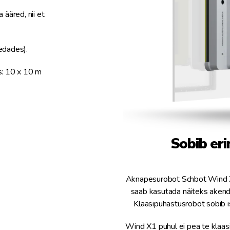
ääred, nii et
edades).
s: 10 x 10 m
Sobib eri
Aknapesurobot Schbot Wind X1
saab kasutada näiteks akend
Klaasipuhastusrobot sobib i
Wind X1 puhul ei pea te klaas