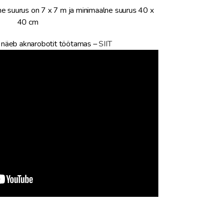
ne suurus on 7 x 7 m ja minimaalne suurus 40 x
40 cm
 näeb aknarobotit töötamas –
SIIT