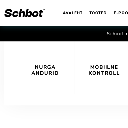
AVALEHT
TOOTED
E-PO
Schbot r
NURGA
MOBIILNE
INE
ANDURID
KONTROLL