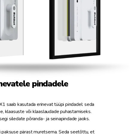
nevatele pindadele
 saab kasutada erinevat tüüpi pindadel: seda
e, klaasuste või klaaslaudade puhastamiseks.
segi siledate põranda- ja seinapindade jaoks.
i paksuse pärast muretsema. Seda seetõttu, et