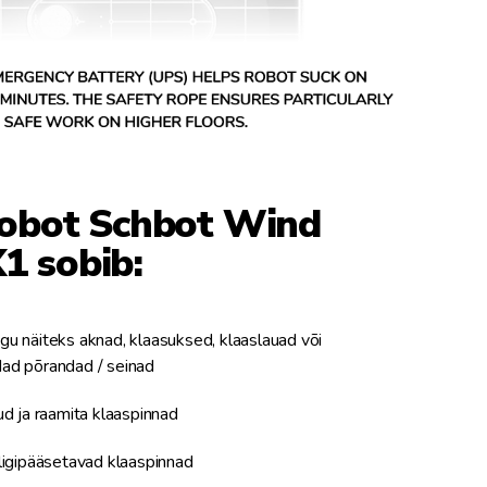
obot Schbot Wind
1 sobib:
agu näiteks aknad, klaasuksed, klaaslauad või
dad põrandad / seinad
d ja raamita klaaspinnad
ligipääsetavad klaaspinnad