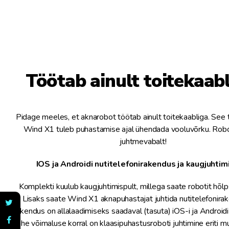
Töötab ainult toitekaabl
Pidage meeles, et aknarobot töötab ainult toitekaabliga. See 
Wind X1 tuleb puhastamise ajal ühendada vooluvõrku. Robo
juhtmevabalt!
IOS ja Androidi nutitelefonirakendus ja kaugjuhtim
Komplekti kuulub kaugjuhtimispult, millega saate robotit hõlps
Lisaks saate Wind X1 aknapuhastajat juhtida nutitelefonira
Rakendus on allalaadimiseks saadaval (tasuta) iOS-i ja Android
kahe võimaluse korral on klaasipuhastusroboti juhtimine eriti mu