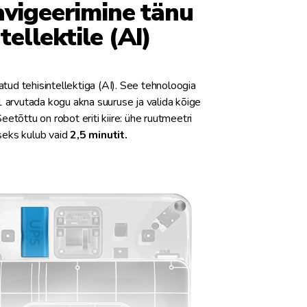
avigeerimine tänu
tellektile (AI)
ud tehisintellektiga (AI). See tehnoloogia
arvutada kogu akna suuruse ja valida kõige
tõttu on robot eriti kiire: ühe ruutmeetri
eks kulub vaid
2,5 minutit.