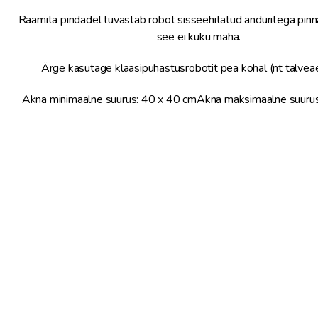
Raamita pindadel tuvastab robot sisseehitatud anduritega pinna 
see ei kuku maha.
Ärge kasutage klaasipuhastusrobotit pea kohal (nt talvea
Akna minimaalne suurus: 40 x 40 cmAkna maksimaalne suuru