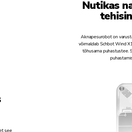
Nutikas n
tehisin
Aknapesurobot on varustat
võimaldab Schbot Wind X1 
tõhusama puhastustee. See
puhastamis
s
et see