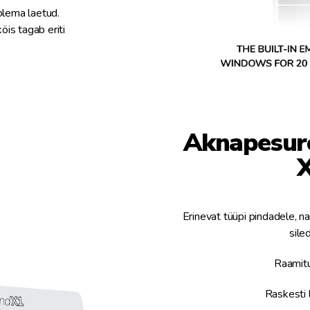
olema laetud.
öis tagab eriti
Aknapesur
X
Erinevat tüüpi pindadele, n
sile
Raamitu
Raskesti 