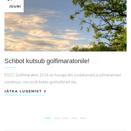
JUUNI
Schbot kutsub golfimaratonile!
EGCC Golfimaraton 2024 on hooaja üks oodatumaid ja põnevamaid
sündmusi, mis toob kokku golfisõbrad üle...
JÄTKA LUGEMIST