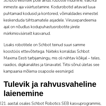
Schboti eesmärk pole ainult robotite müümine, vaid ka
inimeste aja väärtustamine. Kodurobotid aitavad luua
puhtamaid kodusid ja kontoreid, võimaldades inimestel
keskenduda tähtsamatele asjadele. Viirusepandeemia
ajal on nõudlus kodupuhastusrobotite järele
märkimisväärselt kasvanud.
Lisaks robotitele on Schbot teinud suuri samme
koostöös ettevõtetega. Näiteks korraldas Schbot
Maxima Eesti tarbijamängu, mis oli nähtav kõikjal – teles,
raadios, digikanalites ja tänavatel. Tiitsi sõnul ületas see
kampaania mõlema osapoole eesmärgid.
Tulevik ja rahvusvaheline
laienemine
aastal osales Schbot Robotics SEB kasvuprogrammis,