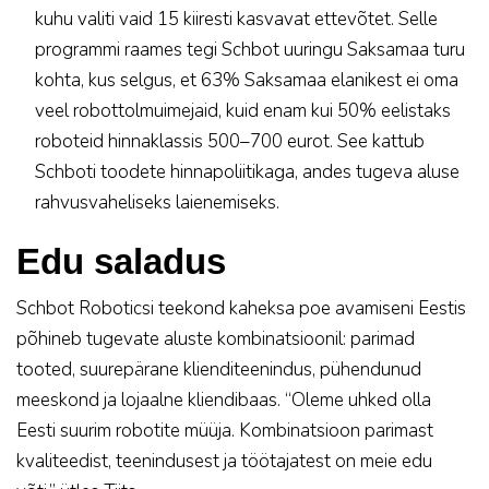
kuhu valiti vaid 15 kiiresti kasvavat ettevõtet. Selle
programmi raames tegi Schbot uuringu Saksamaa turu
kohta, kus selgus, et 63% Saksamaa elanikest ei oma
veel robottolmuimejaid, kuid enam kui 50% eelistaks
roboteid hinnaklassis 500–700 eurot. See kattub
Schboti toodete hinnapoliitikaga, andes tugeva aluse
rahvusvaheliseks laienemiseks.
Edu saladus
Schbot Roboticsi teekond kaheksa poe avamiseni Eestis
põhineb tugevate aluste kombinatsioonil: parimad
tooted, suurepärane klienditeenindus, pühendunud
meeskond ja lojaalne kliendibaas. “Oleme uhked olla
Eesti suurim robotite müüja. Kombinatsioon parimast
kvaliteedist, teenindusest ja töötajatest on meie edu