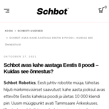
0
KODU
SCHBOTI UUDISED
SCHBOT AVAS KAHE AASTAGA EESTIS 8 POODI – KUIDAS SEE
ÕNNESTUS?
OKTOOBER 27, 2021
Schbot avas kahe aastaga Eestis 8 poodi –
Kuidas see õnnestus?
Schbot Robotics
, Eesti juhtiv robotite müüja, tähistas
hiljuti märkimisväärset saavutust: kahe aasta jooksul avas
ettevõte Eestis kaheksa poodi ja ületas 10 000 kliendi
piiri. Uusim müügipunkt avati Tammsaare Ärikeskuses,