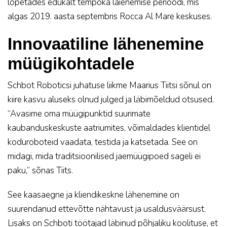
lõpetades edukalt tempoka laienemise perioodi, mis
algas 2019. aasta septembris Rocca Al Mare keskuses.
Innovaatiline lähenemine
müügikohtadele
Schbot Roboticsi juhatuse liikme Maarius Tiitsi sõnul on
kiire kasvu aluseks olnud julged ja läbimõeldud otsused.
“Avasime oma müügipunktid suurimate
kaubanduskeskuste aatriumites, võimaldades klientidel
koduroboteid vaadata, testida ja katsetada. See on
midagi, mida traditsioonilised jaemüügipoed sageli ei
paku,” sõnas Tiits.
See kaasaegne ja kliendikeskne lähenemine on
suurendanud ettevõtte nähtavust ja usaldusväärsust.
Lisaks on Schboti töötajad läbinud põhjaliku koolituse, et