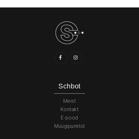
Schbot
Meist
Kontakt
E-pood
Müügipunktid