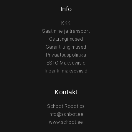
Info
KKK
Saatmine ja transport
Ostutingimused
Garantiitingimused
Privaatsuspoliitika
ESTO Makseviisid
Inbanki makseviisid
Kontakt
Schbot Robotics
info@schbot.ee
www.schbot.ee