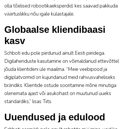
olla tõelised robootikaeksperdid, kes saavad pakkuda
väärtuslikku nõu igale külastajale.
Globaalse kliendibaasi
kasv
Schboti edu pole piirdunud ainult Eesti piiridega.
Digilahenduste kasutamine on võimaldanud ettevõttel
jõuda klientideni üle maailma. “Meie veebipood ja
digiplatvormid on kujundanud meid rahvusvaheliseks
brändiks. Klientide ostude sooritamine mõne minutiga
olenemata ajast või asukohast on muutunud uueks
standardiks,” lisas Tiits.
Uuendused ja edulood