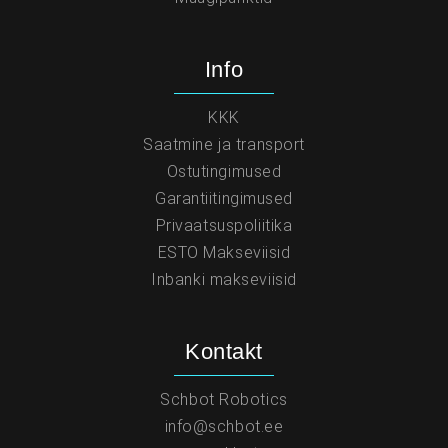
Info
KKK
Saatmine ja transport
Ostutingimused
Garantiitingimused
Privaatsuspoliitika
ESTO Makseviisid
Inbanki makseviisid
Kontakt
Schbot Robotics
info@schbot.ee