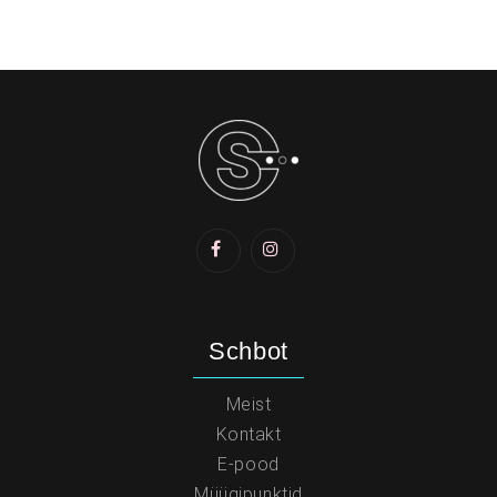
Schbot
Meist
Kontakt
E-pood
Müügipunktid